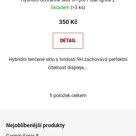
Skladem
(
>3 ks
)
350 Kč
DETAIL
Hybridní tenčené sklo s tvrdostí 9H zachovává perfektní
čitelnost displeje,...
1
položek celkem
O
v
l
Z
á
á
d
Nejoblíbenější produkty
p
a
Garmin Fenix 8