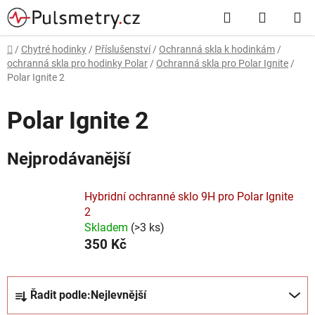
Přejít
Hledat
NÁKUP
na
obsah
KOŠÍK
Domů
/
Chytré hodinky
/
Příslušenství
/
Ochranná skla k hodinkám
/
ochranná skla pro hodinky Polar
/
Ochranná skla pro Polar Ignite
/
Polar Ignite 2
Polar Ignite 2
Nejprodávanější
Hybridní ochranné sklo 9H pro Polar Ignite
2
Skladem
(
>3 ks
)
350 Kč
Ř
Řadit podle:
Nejlevnější
a