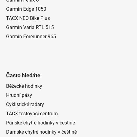
a
c
t
í
Garmin Edge 1050
p
í
TACX NEO Bike Plus
r
Garmin Varia RTL 515
v
k
Garmin Forerunner 965
y
v
ý
p
i
Často hledáte
s
u
Běžecké hodinky
Hrudní pásy
Cyklistické radary
TACX testovací centrum
Pánské chytré hodinky v češtině
Dámské chytré hodinky v češtině