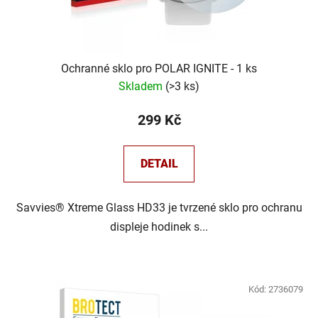
k
t
ů
Ochranné sklo pro POLAR IGNITE - 1 ks
Skladem
(
>3 ks
)
299 Kč
DETAIL
Savvies® Xtreme Glass HD33 je tvrzené sklo pro ochranu
displeje hodinek s...
Kód:
2736079