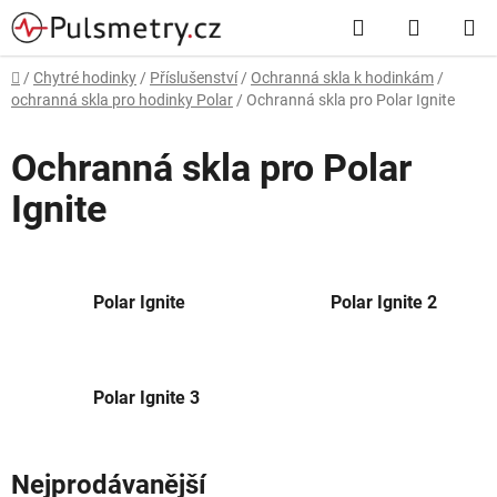
Přejít
Hledat
NÁKUP
na
obsah
KOŠÍK
Domů
/
Chytré hodinky
/
Příslušenství
/
Ochranná skla k hodinkám
/
ochranná skla pro hodinky Polar
/
Ochranná skla pro Polar Ignite
Ochranná skla pro Polar
Ignite
Polar Ignite
Polar Ignite 2
Polar Ignite 3
Nejprodávanější