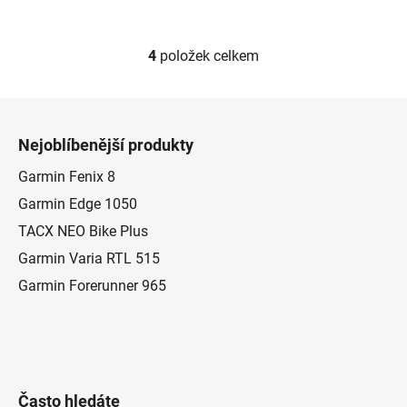
4
položek celkem
O
v
l
Z
á
á
d
Nejoblíbenější produkty
p
a
a
Garmin Fenix 8
c
t
í
Garmin Edge 1050
p
í
TACX NEO Bike Plus
r
Garmin Varia RTL 515
v
k
Garmin Forerunner 965
y
v
ý
p
i
Často hledáte
s