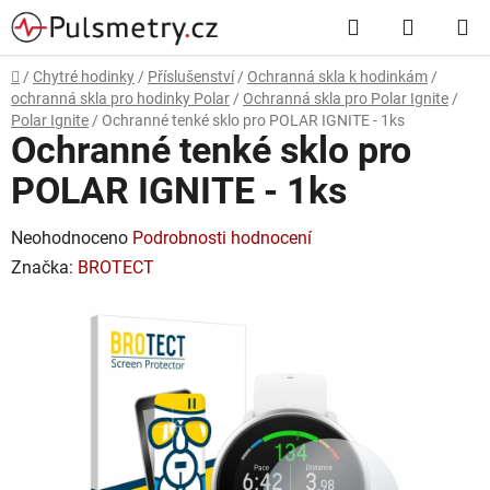
Přejít
Hledat
NÁKUP
na
obsah
KOŠÍK
Domů
/
Chytré hodinky
/
Příslušenství
/
Ochranná skla k hodinkám
/
ochranná skla pro hodinky Polar
/
Ochranná skla pro Polar Ignite
/
Polar Ignite
/
Ochranné tenké sklo pro POLAR IGNITE - 1ks
Ochranné tenké sklo pro
POLAR IGNITE - 1ks
Průměrné
Neohodnoceno
Podrobnosti hodnocení
hodnocení
Značka:
BROTECT
produktu
je
0,0
z
5
hvězdiček.