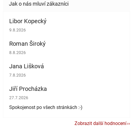
Libor Kopecký
Hodnocení obchodu je 5 z 5 hvězdiček.
9.8.2026
Roman Široký
Hodnocení obchodu je 5 z 5 hvězdiček.
8.8.2026
Jana Lišková
Hodnocení obchodu je 5 z 5 hvězdiček.
7.8.2026
Jiří Procházka
Hodnocení obchodu je 5 z 5 hvězdiček.
27.7.2026
Spokojenost po všech stránkách :-)
Zobrazit další hodnocení