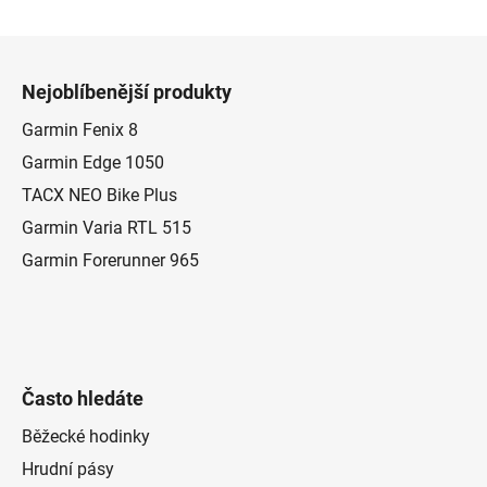
Z
á
Nejoblíbenější produkty
p
a
Garmin Fenix 8
t
Garmin Edge 1050
í
TACX NEO Bike Plus
Garmin Varia RTL 515
Garmin Forerunner 965
Často hledáte
Běžecké hodinky
Hrudní pásy