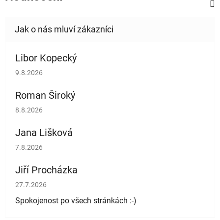
Libor Kopecký
Hodnocení obchodu je 5 z 5 hvězdiček.
9.8.2026
Roman Široký
Hodnocení obchodu je 5 z 5 hvězdiček.
8.8.2026
Jana Lišková
Hodnocení obchodu je 5 z 5 hvězdiček.
7.8.2026
Jiří Procházka
Hodnocení obchodu je 5 z 5 hvězdiček.
27.7.2026
Spokojenost po všech stránkách :-)