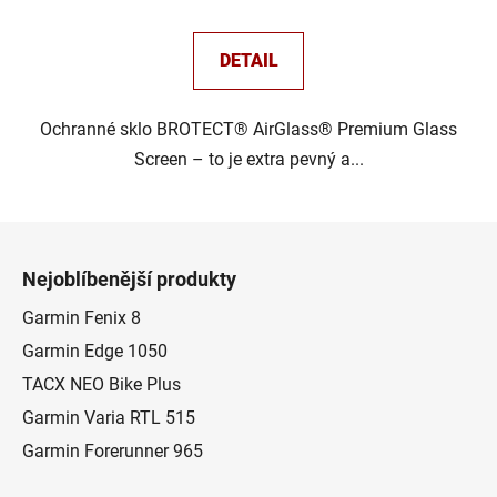
DETAIL
Ochranné sklo BROTECT® AirGlass® Premium Glass
Screen – to je extra pevný a...
Z
á
Nejoblíbenější produkty
p
a
Garmin Fenix 8
t
Garmin Edge 1050
í
TACX NEO Bike Plus
Garmin Varia RTL 515
Garmin Forerunner 965