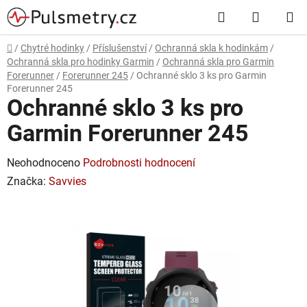
Přejít
Hledat
NÁKUP
na
obsah
KOŠÍK
Domů
/
Chytré hodinky
/
Příslušenství
/
Ochranná skla k hodinkám
/
Ochranná skla pro hodinky Garmin
/
Ochranná skla pro Garmin
Forerunner
/
Forerunner 245
/
Ochranné sklo 3 ks pro Garmin
Forerunner 245
Ochranné sklo 3 ks pro
Garmin Forerunner 245
Průměrné
Neohodnoceno
Podrobnosti hodnocení
hodnocení
Značka:
Savvies
produktu
je
0,0
z
5
hvězdiček.