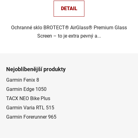
DETAIL
Ochranné sklo BROTECT® AirGlass® Premium Glass
Screen – to je extra pevný a...
Z
á
Nejoblíbenější produkty
p
a
Garmin Fenix 8
t
Garmin Edge 1050
í
TACX NEO Bike Plus
Garmin Varia RTL 515
Garmin Forerunner 965