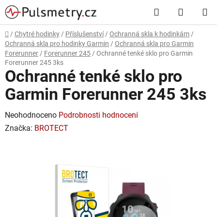
Přejít
Hledat
NÁKUP
na
obsah
KOŠÍK
Domů
/
Chytré hodinky
/
Příslušenství
/
Ochranná skla k hodinkám
/
Ochranná skla pro hodinky Garmin
/
Ochranná skla pro Garmin
Forerunner
/
Forerunner 245
/
Ochranné tenké sklo pro Garmin
Forerunner 245 3ks
Ochranné tenké sklo pro
Garmin Forerunner 245 3ks
Průměrné
Neohodnoceno
Podrobnosti hodnocení
hodnocení
Značka:
BROTECT
produktu
je
0,0
z
5
hvězdiček.