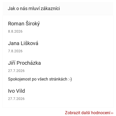
Roman Široký
Hodnocení obchodu je 5 z 5 hvězdiček.
8.8.2026
Jana Lišková
Hodnocení obchodu je 5 z 5 hvězdiček.
7.8.2026
Jiří Procházka
Hodnocení obchodu je 5 z 5 hvězdiček.
27.7.2026
Spokojenost po všech stránkách :-)
Ivo Vild
Hodnocení obchodu je 5 z 5 hvězdiček.
27.7.2026
Zobrazit další hodnocení