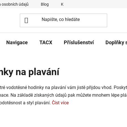
 osobních údajů
Blog
Kontakty
Napsali o nás
Navigace
TACX
Příslušenství
Doplňky 
mky na plavání
ytré vodotěsné hodinky na plavání vám jistě přijdou vhod. Poskyt
rmace. Na základě získaných údajů pak můžete mnohem lépe pláno
odotěsnost a styl plavání.
Číst více