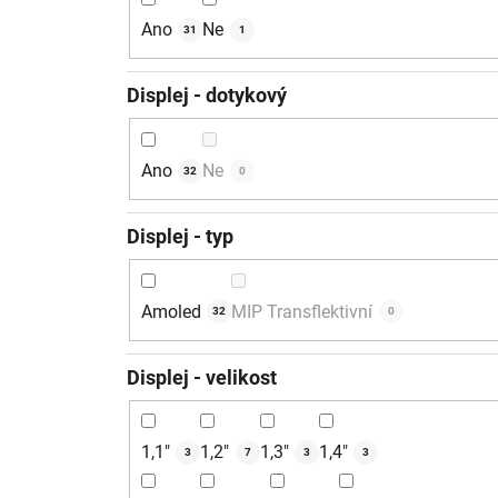
Ano
Ne
31
1
Displej - dotykový
Ano
Ne
32
0
Displej - typ
Amoled
MIP Transflektivní
32
0
Displej - velikost
1,1"
1,2"
1,3"
1,4"
3
7
3
3