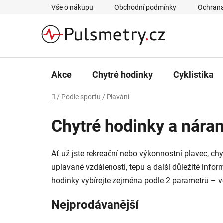
Přejít
Vše o nákupu
Obchodní podmínky
Ochrana
na
obsah
Akce
Chytré hodinky
Cyklistika
Domů
/
Podle sportu
/
Plavání
Chytré hodinky a nára
Ať už jste rekreační nebo výkonnostní plavec, ch
uplavané vzdálenosti, tepu a další důležité info
hodinky vybírejte zejména podle 2 parametrů – v
Nejprodávanější