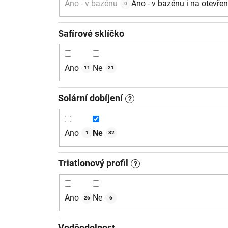
Ano - v bazénu
Ano - v bazénu i na otevře
0
Safírové sklíčko
Ano
Ne
11
21
Solární dobíjení
?
Ano
Ne
1
32
Triatlonový profil
?
Ano
Ne
26
6
Voděodolnost