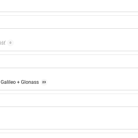
išť
0
Galileo + Glonass
23