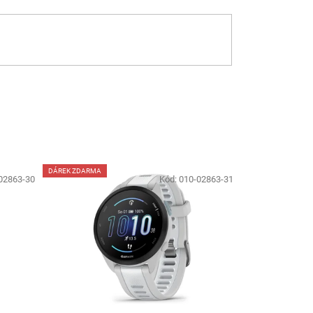
DÁREK ZDARMA
02863-30
Kód:
010-02863-31