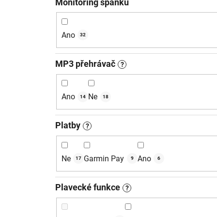
Monitoring spánku
Ano
32
MP3 přehrávač
?
Ano
Ne
14
18
Platby
?
Ne
Garmin Pay
Ano
17
9
6
Plavecké funkce
?