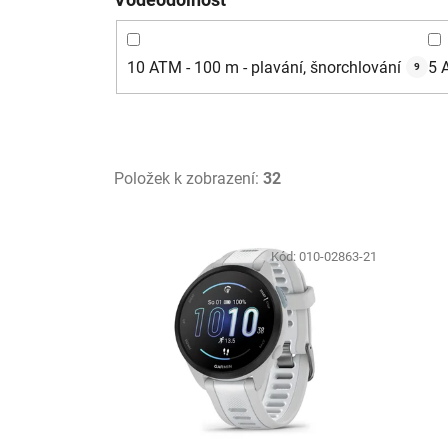
10 ATM - 100 m - plavání, šnorchlování
5 
9
Položek k zobrazení:
32
V
ý
Kód:
010-02863-21
p
i
s
p
r
o
d