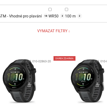
ATM - Vhodné pro plavání
WR50
100 m
18
3
2
VYMAZAT FILTRY
DÁREK ZDARMA
Kód:
010-02863-20
Kód:
010-