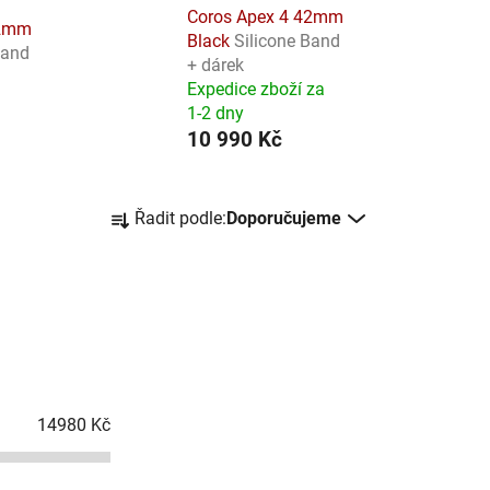
Coros Apex 4 42mm
42mm
Black
Silicone Band
Band
+ dárek
Expedice zboží za
1-2 dny
10 990 Kč
Ř
Řadit podle:
Doporučujeme
a
z
e
n
í
p
r
14980
Kč
o
d
u