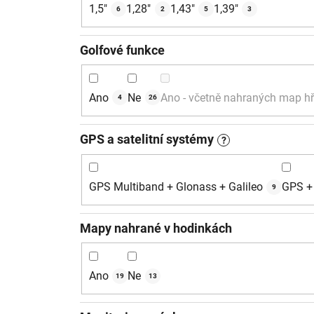
1,5"
1,28"
1,43"
1,39"
6
2
5
3
Golfové funkce
Ano
Ne
Ano - včetně nahraných map hř
4
26
GPS a satelitní systémy
?
GPS Multiband + Glonass + Galileo
GPS + 
9
Mapy nahrané v hodinkách
Ano
Ne
19
13