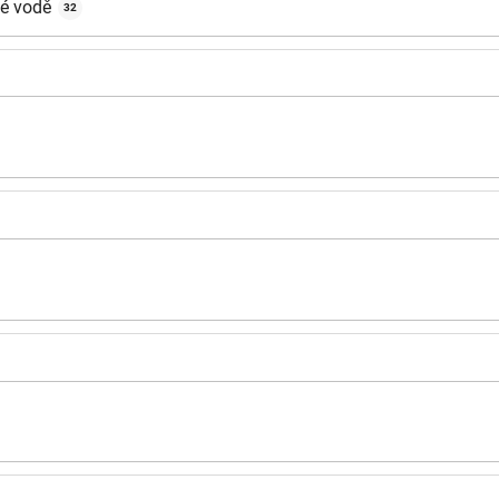
né vodě
32