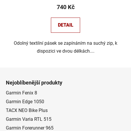
740 Kč
DETAIL
Odolný textilní pásek se zapínáním na suchý zip, k
dispozici ve dvou délkách....
Z
á
Nejoblíbenější produkty
p
a
Garmin Fenix 8
t
Garmin Edge 1050
í
TACX NEO Bike Plus
Garmin Varia RTL 515
Garmin Forerunner 965