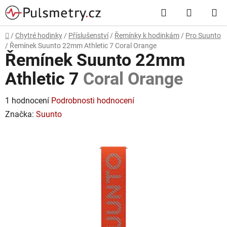
Přejít
Hledat
NÁKUP
na
obsah
KOŠÍK
Domů
/
Chytré hodinky
/
Příslušenství
/
Řemínky k hodinkám
/
Pro Suunto
/
Řemínek Suunto 22mm Athletic 7
Coral Orange
Řemínek Suunto 22mm
Athletic 7
Coral Orange
Průměrné
1 hodnocení
Podrobnosti hodnocení
hodnocení
Značka:
Suunto
produktu
je
5,0
z
5
hvězdiček.