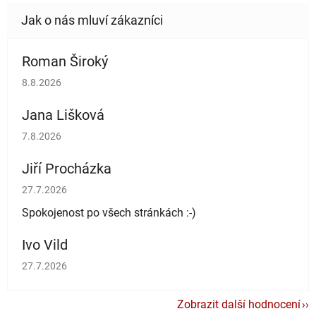
Roman Široký
Hodnocení obchodu je 5 z 5 hvězdiček.
8.8.2026
Jana Lišková
Hodnocení obchodu je 5 z 5 hvězdiček.
7.8.2026
Jiří Procházka
Hodnocení obchodu je 5 z 5 hvězdiček.
27.7.2026
Spokojenost po všech stránkách :-)
Ivo Vild
Hodnocení obchodu je 5 z 5 hvězdiček.
27.7.2026
Zobrazit další hodnocení