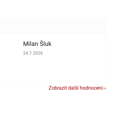
Milan Šluk
vězdiček.
Hodnocení obchodu je 5 z 5 hvězdiček.
24.7.2026
Zobrazit další hodnocení