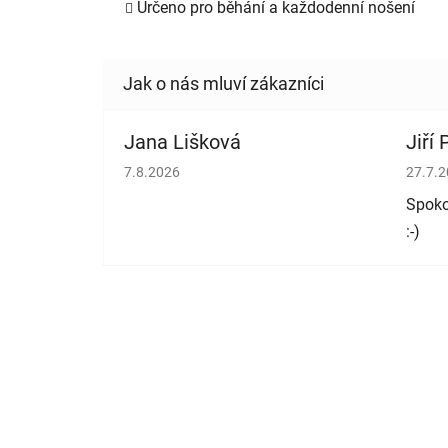
Určeno pro běhání a každodenní nošení
Jana Lišková
Jiří
Hodnocení obchodu je 5 z 5 hvězdiček.
Hodno
7.8.2026
27.7.
Spoko
:-)