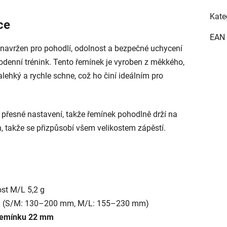
Kate
ce
EAN
 navržen pro pohodlí, odolnost a bezpečné uchycení
denní trénink. Tento řemínek je vyroben z měkkého,
alehký a rychle schne, což ho činí ideálním pro
přesné nastavení, takže řemínek pohodlně drží na
h, takže se přizpůsobí všem velikostem zápěstí.
ost M/L 5,2 g
mm (S/M: 130–200 mm, M/L: 155–230 mm)
 řemínku 22 mm