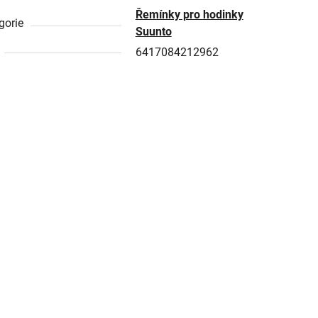
Řemínky pro hodinky
gorie
Suunto
6417084212962