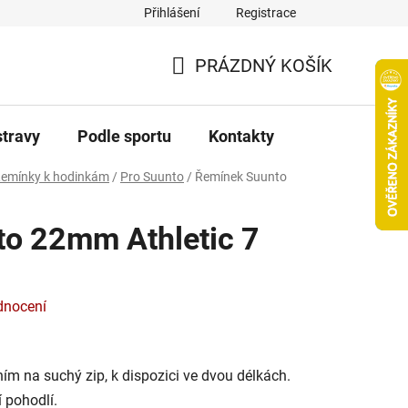
Přihlášení
Registrace
PRÁZDNÝ KOŠÍK
NÁKUPNÍ
KOŠÍK
stravy
Podle sportu
Kontakty
emínky k hodinkám
/
Pro Suunto
/
Řemínek Suunto
o 22mm Athletic 7
dnocení
ním na suchý zip, k dispozici ve dvou délkách.
 pohodlí.