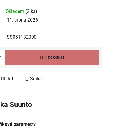
Skladem
(
2 ks
)
11. srpna 2026
SS051132000
DO KOŠÍKU
Hlídat
Sdílet
čka
Suunto
ňkové parametry