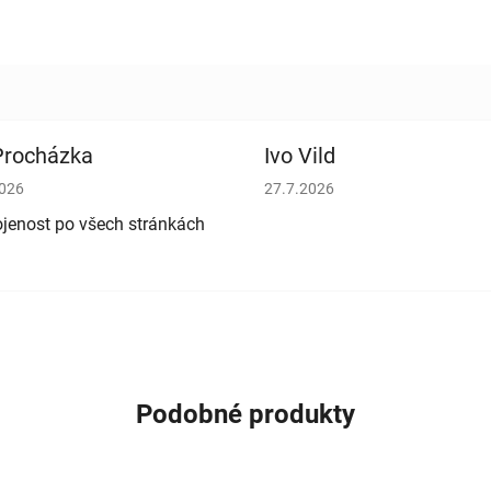
 Procházka
Ivo Vild
cení obchodu je 5 z 5 hvězdiček.
Hodnocení obchodu je 5 z 5 h
2026
27.7.2026
jenost po všech stránkách
Podobné produkty