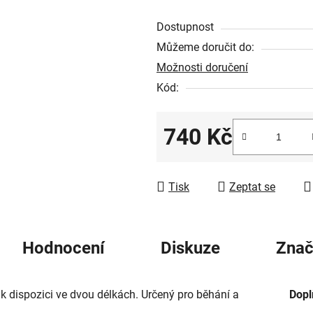
z
Dostupnost
5
Můžeme doručit do:
hvězdiček.
Možnosti doručení
Kód:
740 Kč
Měrná cena:
Tisk
Zeptat se
Hodnocení
Diskuze
Zna
 k dispozici ve dvou délkách. Určený pro běhání a
Dopl