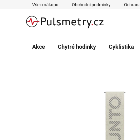
Přejít
Vše o nákupu
Obchodní podmínky
Ochrana
na
obsah
Akce
Chytré hodinky
Cyklistika