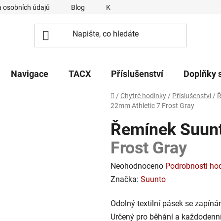
 osobních údajů
Blog
Kontakty
Napsali o nás
Navigace
TACX
Příslušenství
Doplňky 
Domů
/
Chytré hodinky
/
Příslušenství
/
Ř
22mm Athletic 7
Frost Gray
Řemínek Suunt
Frost Gray
Průměrné
Neohodnoceno
Podrobnosti ho
hodnocení
Značka:
Suunto
produktu
Odolný textilní pásek se zapíná
je
Určený pro běhání a každodenní
0,0