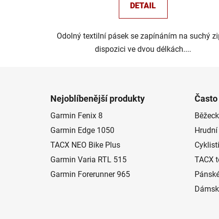
DETAIL
Odolný textilní pásek se zapínáním na suchý zi
dispozici ve dvou délkách....
Z
á
Nejoblíbenější produkty
Často
p
Garmin Fenix 8
Běžeck
a
Garmin Edge 1050
Hrudní
t
í
TACX NEO Bike Plus
Cyklist
Garmin Varia RTL 515
TACX t
Garmin Forerunner 965
Pánské
Dámské