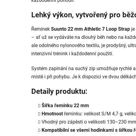
každodenní pohodlí.
Lehký výkon, vytvořený pro běž
Řemínek
Suunto 22 mm Athletic 7 Loop Strap
je
– ať už se vydáváte na dlouhý běh nebo na každo
ale odolného nylonového textilu, je prodyšný, ultr
intenzivní trénink i každodenní použití.
Systém zapínání na suchý zip umožňuje rychlé a 
místě i při pohybu. Je k dispozici ve dvou délkác
Detaily produktu:
Šířka řemínku 22 mm
Hmotnost
řemínku: velikost S/M 4,7 g, velik
Vhodný pro zápěstí o velikosti 130–230 
Kompatibilní se všemi hodinkami s šířkou