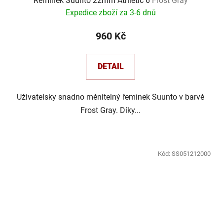
Řemínek Suunto 22mm Athletic 6
Frost Gray
Expedice zboží za 3-6 dnů
960 Kč
DETAIL
Uživatelsky snadno měnitelný řemínek Suunto v barvě
Frost Gray. Díky...
Kód:
SS051212000