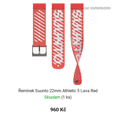
V
p
ý
Kód:
SS050962000
r
p
o
i
d
s
u
p
k
r
t
o
ů
d
u
k
t
ů
Řemínek Suunto 22mm Athletic 5 Lava Red
Skladem
(
1 ks
)
960 Kč