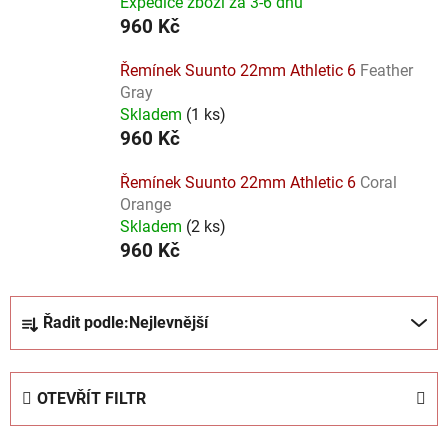
Expedice zboží za 3-6 dnů
960 Kč
Řemínek Suunto 22mm Athletic 6
Feather
Gray
Skladem
(
1 ks
)
960 Kč
Řemínek Suunto 22mm Athletic 6
Coral
Orange
Skladem
(
2 ks
)
960 Kč
Ř
Řadit podle:
Nejlevnější
a
z
e
OTEVŘÍT FILTR
n
í