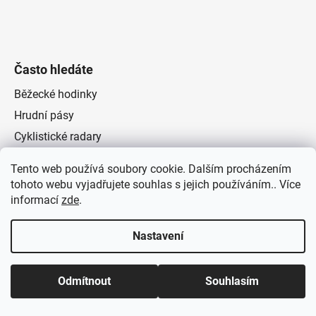
v
ý
p
i
Často hledáte
s
u
Běžecké hodinky
Hrudní pásy
Cyklistické radary
TACX testovací centrum
Tento web používá soubory cookie. Dalším procházením
Pánské chytré hodinky v češtině
tohoto webu vyjadřujete souhlas s jejich používáním.. Více
informací
zde
.
Dámské chytré hodinky v češtině
Nastavení
Vše o nákupu
Odmítnout
Souhlasím
Doprava zdarma