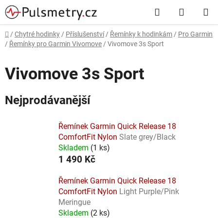
Přejít
Hledat
NÁKUP
na
obsah
KOŠÍK
Domů
/
Chytré hodinky
/
Příslušenství
/
Řemínky k hodinkám
/
Pro Garmin
/
Řemínky pro Garmin Vivomove
/
Vivomove 3s Sport
Vivomove 3s Sport
Nejprodávanější
Řemínek Garmin Quick Release 18
ComfortFit Nylon
Slate grey/Black
Skladem
(
1 ks
)
1 490 Kč
Řemínek Garmin Quick Release 18
ComfortFit Nylon
Light Purple/Pink
Meringue
Skladem
(
2 ks
)