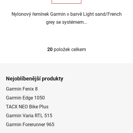
Nylonový řemínek Garmin v barvě Light sand/French
grey se systémem...
20
položek celkem
O
v
l
Z
á
á
d
Nejoblíbenější produkty
p
a
a
Garmin Fenix 8
c
t
í
Garmin Edge 1050
p
í
TACX NEO Bike Plus
r
Garmin Varia RTL 515
v
k
Garmin Forerunner 965
y