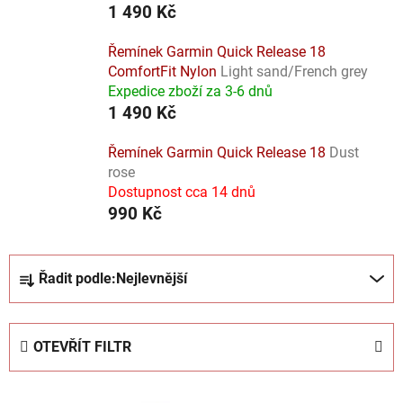
1 490 Kč
Řemínek Garmin Quick Release 18
ComfortFit Nylon
Light sand/French grey
Expedice zboží za 3-6 dnů
1 490 Kč
Řemínek Garmin Quick Release 18
Dust
rose
Dostupnost cca 14 dnů
990 Kč
Ř
Řadit podle:
Nejlevnější
a
z
e
OTEVŘÍT FILTR
n
í
V