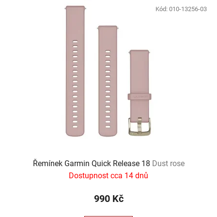
p
ý
Kód:
010-13256-03
r
p
o
i
d
s
u
p
k
r
t
o
ů
d
u
k
t
ů
Řemínek Garmin Quick Release 18
Dust rose
Dostupnost cca 14 dnů
990 Kč