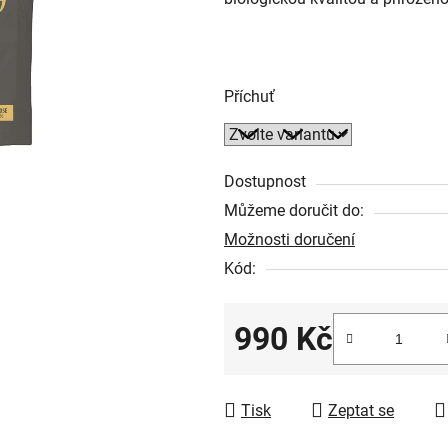
z
5
hvězdiček.
Příchuť
Dostupnost
Můžeme doručit do:
Možnosti doručení
Kód:
990 Kč
Měrná cena:
Tisk
Zeptat se