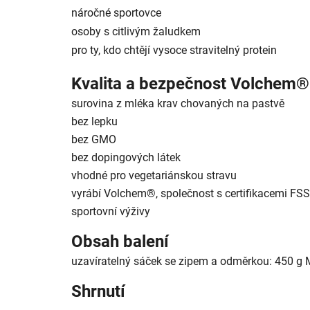
náročné sportovce
osoby s citlivým žaludkem
pro ty, kdo chtějí vysoce stravitelný protein
Kvalita a bezpečnost Volchem®
surovina z mléka krav chovaných na pastvě
b
ez lepku
bez GMO
bez dopingových látek
vhodné pro vegetariánskou stravu
vyrábí Volchem®, společnost s certifikacemi FSSC
sportovní výživy
Obsah balení
uzavíratelný sáček se zipem a odměrkou: 450 g
Shrnutí