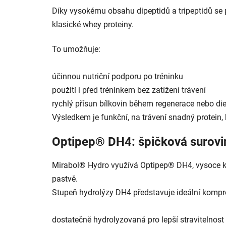
Díky vysokému obsahu dipeptidů a tripeptidů se p
klasické whey proteiny.
To umožňuje:
účinnou nutriční podporu po tréninku
použití i před tréninkem bez zatížení trávení
rychlý přísun bílkovin během regenerace nebo die
Výsledkem je funkční, na trávení snadný protein,
Optipep® DH4: špičková surovi
Mirabol® Hydro využívá Optipep® DH4, vysoce kv
pastvě.
Stupeň hydrolýzy DH4 představuje ideální kompr
dostatečně hydrolyzovaná pro lepší stravitelnost