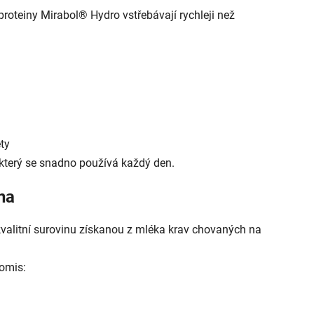
roteiny Mirabol® Hydro vstřebávají rychleji než
ty
 který se snadno používá každý den.
na
alitní surovinu získanou z mléka krav chovaných na
omis: