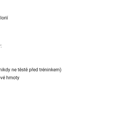
orií
:
 nikdy ne těstě před tréninkem)
ové hmoty