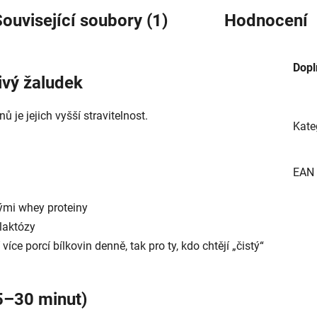
ouvisející soubory (1)
Hodnocení
Dopl
livý žaludek
je jejich vyšší stravitelnost.
Kate
EAN
ckými whey proteiny
 laktózy
více porcí bílkovin denně, tak pro ty, kdo chtějí „čistý“
15–30 minut)