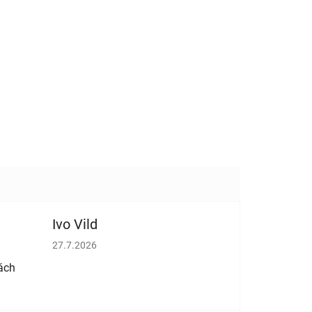
Ivo Vild
vězdiček.
Hodnocení obchodu je 5 z 5 hvězdiček.
27.7.2026
ách