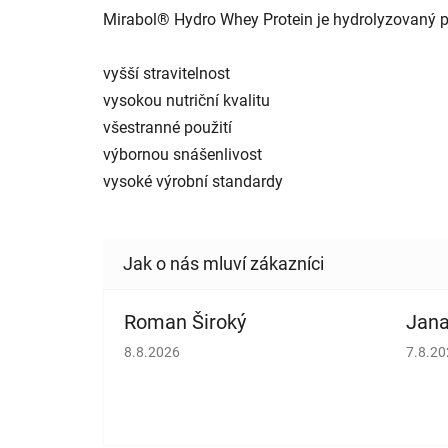
Mirabol® Hydro Whey Protein je hydrolyzovaný pr
vyšší stravitelnost
vysokou nutriční kvalitu
všestranné použití
výbornou snášenlivost
vysoké výrobní standardy
Roman Široký
Jana
Hodnocení obchodu je 5 z 5 hvězdiček.
Hodno
8.8.2026
7.8.2