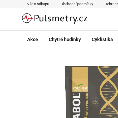
Přejít
Vše o nákupu
Obchodní podmínky
Ochrana
na
obsah
Akce
Chytré hodinky
Cyklistika