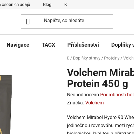
 osobních údajů
Blog
Kontakty
Napsali o nás
Navigace
TACX
Příslušenství
Doplňky 
Domů
/
Doplňky stravy
/
Proteiny
/
Volch
Volchem Mirab
Protein 450 g
Průměrné
Neohodnoceno
Podrobnosti ho
hodnocení
Značka:
Volchem
produktu
Volchem Mirabol Hydro 90 Whey 
je
jedinečnou rovnováhu mezi rychlo
0,0
biologickou kvalitou a přirozen