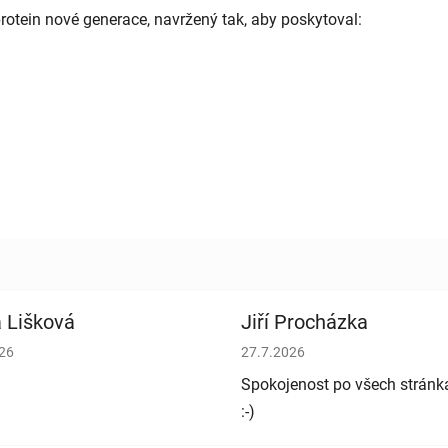
otein nové generace, navržený tak, aby poskytoval:
 Lišková
Jiří Procházka
cení obchodu je 5 z 5 hvězdiček.
Hodnocení obchodu je 5 z 5 h
026
27.7.2026
Spokojenost po všech stránk
:-)