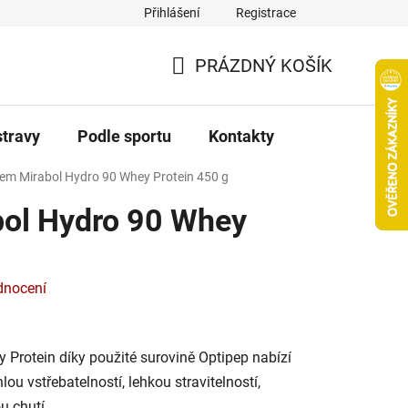
Přihlášení
Registrace
PRÁZDNÝ KOŠÍK
NÁKUPNÍ
KOŠÍK
stravy
Podle sportu
Kontakty
em Mirabol Hydro 90 Whey Protein 450 g
ol Hydro 90 Whey
dnocení
Protein díky použité surovině Optipep nabízí
u vstřebatelností, lehkou stravitelností,
ou chutí.