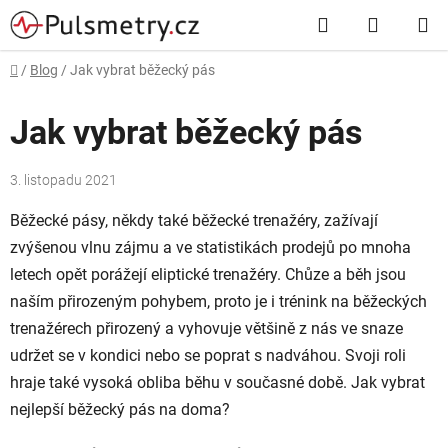
Přejít
Hledat
NÁKUP
na
obsah
KOŠÍK
Domů
/
Blog
/
Jak vybrat běžecký pás
Jak vybrat běžecký pás
3. listopadu 2021
Běžecké pásy, někdy také běžecké trenažéry, zažívají
zvýšenou vlnu zájmu a ve statistikách prodejů po mnoha
letech opět porážejí eliptické trenažéry. Chůze a běh jsou
naším přirozeným pohybem, proto je i trénink na běžeckých
trenažérech přirozený a vyhovuje většině z nás ve snaze
udržet se v kondici nebo se poprat s nadváhou. Svoji roli
hraje také vysoká obliba běhu v současné době. Jak vybrat
nejlepší běžecký pás na doma?