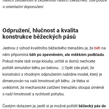
našich zkušeností a zkušeností našich zákazníků. Jde pouze
o orientační doporučení.
Odpružení, hlučnost a kvalita
konstrukce běžeckých pásů
Jednou z výhod kvalitního běžeckého trenažéru je, že
běh
na
něm připomíná
běh po zpevněném, ale měkkém podkladu
.
Pokud máte rádi svoje klouby, určitě si domů nechcete
pořídit simulátor běhu po betonu. :-) Opět zde platí, že
konstrukci s vhodným odpružením nabídne model, který je
dimenzován na vaši hmotnost při běhu. Je třeba si
uvědomit, že mechanické zatížení trenažéru stoupá úměrně
s naší hmotností a rychlostí pohybu.
Častým dotazem je, jestli si je možné pořídit
běžecký pás do