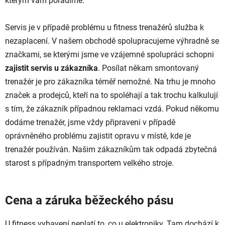
kterým vám poradíme.
Servis je v případě problému u fitness trenažérů služba k
nezaplacení. V našem obchodě spolupracujeme výhradně se
značkami, se kterými jsme ve vzájemné spolupráci schopni
zajistit servis u zákazníka
. Posílat někam smontovaný
trenažér je pro zákazníka téměř nemožné. Na trhu je mnoho
značek a prodejců, kteří na to spoléhají a tak trochu kalkulují
s tím, že zákazník případnou reklamaci vzdá. Pokud někomu
dodáme trenažér, jsme vždy připraveni v případě
oprávněného problému zajistit opravu v místě, kde je
trenažér používán. Našim zákazníkům tak odpadá zbytečná
starost s případným transportem velkého stroje.
Cena a záruka běžeckého pásu
U fitness vybavení neplatí to, co u elektroniky. Tam dochází k