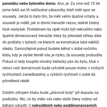
paneláku nebo bytového domu
. Ano, je. Za více než 10 let
jsme řešili asi tři nešťastné zákazníky, kteří měli spor se
sousedy. Jenže to bylo tím, že měli velmi špatné vztahy a
sousedi je viděli, jak si domů trenažér vezou, reálně žádný
hluk neslyšeli. Problémem by opět mohl být nekvalitní nebo
špatně dimenzovaný trenažér, který by přenášel otřesy dále
do podlahy v bytech, ve kterých se konstrukce také neblíží
ideálu. Samozřejmě pokud budete běhat v době nočního
klidu, kdy je slyšet téměř vše, je riziko, že sousedy probudíte.
Pokud si tedy koupíte vhodný běžecký pás do bytu, hluk v
rámci vaší domácnosti bude vytvářet pouze motor, v nízkých
rychlostech zanedbatelný, u vyšších rychlostí o sobě dá
přiměřeně vědět.
Dalším zdrojem hluku bude „plácnutí boty“ při dopadu na
podložku. Nic, co by mělo vás nebo další členy rodiny od
běhání odradit. U
nekvalitních nebo poddimenzovaných