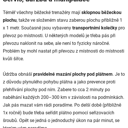
Téměř všechny běžecké trenažéry mají
sklopnou běžeckou
plochu
, takže ve složeném stavu zaberou plochu přibližně 1
x 1 metr. Současně jsou vybaveny
transportními kolečky
pro
převoz po místnosti. U některých modelů je třeba pás při
převozu naklonit na sebe, ale není to fyzicky náročné.
Problém by mohl nastat při převozu z místnosti do místnosti
kvůli šířce.
Údržba obnáší
pravidelné mazání plochy pod plátnem
. Je to
z důvodu plynulého pohybu plátna a jako prevence proti
přehřívání plochy pod ním. Zabere to cca 2 minuty po
naběhání každých 200–300 km v závislosti na podmínkách.
Jak pás mazat vám rádi poradíme. Po delší době (přibližně
1x ročně) bude třeba seřídit plátno pomocí seřizovacích
šroubů. Opět se jedná o jednoduchý úkon na pár minut, se