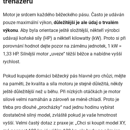
trenažéru
Motor je srdcem každého běžeckého pásu. Často je udáván
pouze maximální výkon,
důležitější je ale údaj o trvalém
výkonu
. Aby byla orientace ještě složitější, někteří výrobci
udávají koňské síly (HP) a někteří kilowatty (kW). Proto si při
porovnání hodnot dejte pozor na záměnu jednotek, 1 kW =
1,33 HP. Silnější motor „uveze“ těžší běžce a nabídne vyšší
rychlost.
Pokud kupujete domácí běžecký pás hlavně pro chůzi, mějte
na paměti, že kvalita a síla motoru je stejně důležitá, někdy
ještě důležitější než u běhu. Při nízkých otáčkách je motor
silově velmi namáhán a zároveň se méně chladí. Proto je
třeba pro dlouhé „procházky“ nad jednu hodinu vybírat
dostatečně silný model, zvláště pokud je vaše hmotnost
vyšší. Velmi častý dotaz z praxe je: „Chci si koupit model XY,