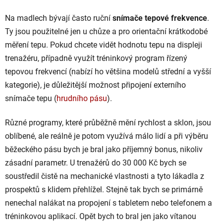
Na madlech bývají často ruční
snímače tepové frekvence
.
Ty jsou použitelné jen u chůze a pro orientační krátkodobé
měření tepu. Pokud chcete vidět hodnotu tepu na displeji
trenažéru, případně využít tréninkový program řízený
tepovou frekvencí (nabízí ho většina modelů střední a vyšší
kategorie), je důležitější možnost připojení externího
snímače tepu (
hrudního pásu
).
Různé programy, které průběžně mění rychlost a sklon, jsou
oblíbené, ale reálně je potom využívá málo lidí a při výběru
běžeckého pásu bych je bral jako příjemný bonus, nikoliv
zásadní parametr. U trenažérů do 30 000 Kč bych se
soustředil čistě na mechanické vlastnosti a tyto lákadla z
prospektů s klidem přehlížel. Stejně tak bych se primárně
nenechal nalákat na propojení s tabletem nebo telefonem a
tréninkovou aplikací. Opět bych to bral jen jako vítanou