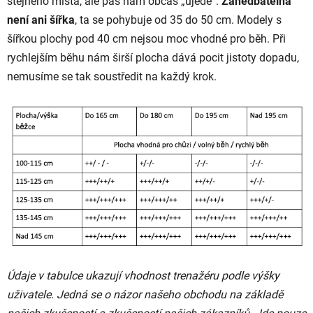
stejného místa, ale pás nám občas „ujede“.
Zanedbatelná
není ani šířka
, ta se pohybuje od 35 do 50 cm. Modely s
šířkou plochy pod 40 cm nejsou moc vhodné pro běh. Při
rychlejším běhu nám širší plocha dává pocit jistoty dopadu,
nemusíme se tak soustředit na každý krok.
Údaje v tabulce ukazují vhodnost trenažéru podle výšky
uživatele. Jedná se o názor našeho obchodu na základě