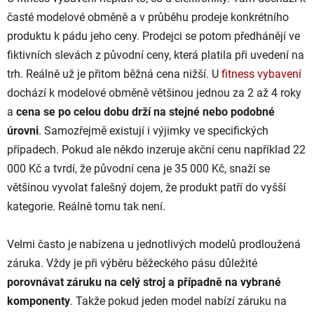
časté modelové obměně a v průběhu prodeje konkrétního
produktu k pádu jeho ceny. Prodejci se potom předhánějí ve
fiktivních slevách z původní ceny, která platila při uvedení na
trh. Reálně už je přitom běžná cena nižší. U
fitness vybavení
dochází k modelové obměně většinou jednou za 2 až 4 roky
a
cena se po celou dobu drží na stejné nebo podobné
úrovni
. Samozřejmě existují i výjimky ve specifických
případech. Pokud ale někdo inzeruje akční cenu například 22
000 Kč a tvrdí, že původní cena je 35 000 Kč, snaží se
většinou vyvolat falešný dojem, že produkt patří do vyšší
kategorie. Reálně tomu tak není.
Velmi často je nabízena u jednotlivých modelů prodloužená
záruka. Vždy je při výběru běžeckého pásu důležité
porovnávat záruku na celý stroj a případně na vybrané
komponenty
. Takže pokud jeden model nabízí záruku na