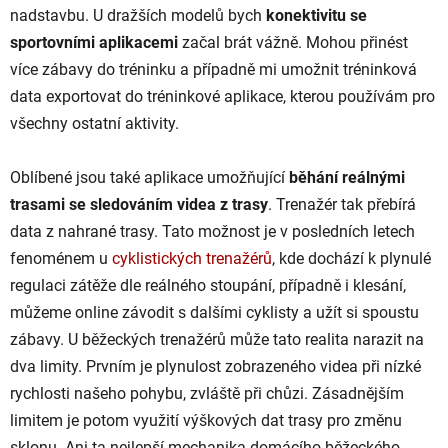
nadstavbu. U dražších modelů bych
konektivitu se
sportovními aplikacemi
začal brát vážně. Mohou přinést
více zábavy do tréninku a případně mi umožnit tréninková
data exportovat do tréninkové aplikace, kterou používám pro
všechny ostatní aktivity.
Oblíbené jsou také aplikace umožňující
běhání reálnými
trasami se sledováním videa z trasy
. Trenažér tak přebírá
data z nahrané trasy. Tato možnost je v posledních letech
fenoménem u
cyklistických trenažérů
, kde dochází k plynulé
regulaci zátěže dle reálného stoupání, případně i klesání,
můžeme online závodit s dalšími cyklisty a užít si spoustu
zábavy. U běžeckých trenažérů může tato realita narazit na
dva limity. Prvním je plynulost zobrazeného videa při nízké
rychlosti našeho pohybu, zvláště při chůzi. Zásadnějším
limitem je potom využití výškových dat trasy pro změnu
sklonu. Ani ta nejlepší mechanika domácího běžeckého