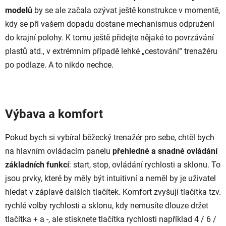
modelů
by se ale začala ozývat ještě konstrukce v momentě,
kdy se při vašem dopadu dostane mechanismus odpružení
do krajní polohy. K tomu ještě přidejte nějaké to povrzávání
plastů atd., v extrémním případě lehké „cestování“ trenažéru
po podlaze. A to nikdo nechce.
Výbava a komfort
Pokud bych si vybíral běžecký trenažér pro sebe, chtěl bych
na hlavním ovládacím panelu
přehledné a snadné ovládání
základních funkcí
: start, stop, ovládání rychlosti a sklonu. To
jsou prvky, které by měly být intuitivní a neměl by je uživatel
hledat v záplavě dalších tlačítek. Komfort zvyšují tlačítka tzv.
rychlé volby rychlosti a sklonu, kdy nemusíte dlouze držet
tlačítka + a -, ale stisknete tlačítka rychlosti například 4 / 6 /