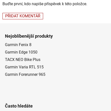
Buďte první, kdo napíše příspěvek k této položce.
PŘIDAT KOMENTÁŘ
Z
á
Nejoblíbenější produkty
p
a
Garmin Fenix 8
t
Garmin Edge 1050
í
TACX NEO Bike Plus
Garmin Varia RTL 515
Garmin Forerunner 965
Často hledáte