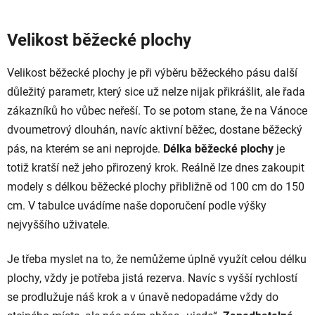
Velikost běžecké plochy
Velikost běžecké plochy je při výběru běžeckého pásu další
důležitý parametr, který sice už nelze nijak přikrášlit, ale řada
zákazníků ho vůbec neřeší. To se potom stane, že na Vánoce
dvoumetrový dlouhán, navíc aktivní běžec, dostane běžecký
pás, na kterém se ani neprojde.
Délka běžecké plochy
je
totiž kratší než jeho přirozený krok. Reálně lze dnes zakoupit
modely s délkou běžecké plochy přibližně od 100 cm do 150
cm. V tabulce uvádíme naše doporučení podle výšky
nejvyššího uživatele.
Je třeba myslet na to, že nemůžeme úplně využít celou délku
plochy, vždy je potřeba jistá rezerva. Navíc s vyšší rychlostí
se prodlužuje náš krok a v únavě nedopadáme vždy do