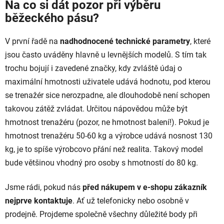
Na co si dát pozor při výběru
běžeckého pásu?
V první řadě na
nadhodnocené technické parametry
, které
jsou často uváděny hlavně u levnějších modelů. S tím tak
trochu bojují i zavedené značky, kdy zvláště údaj o
maximální hmotnosti uživatele udává hodnotu, pod kterou
se trenažér sice nerozpadne, ale dlouhodobě není schopen
takovou zátěž zvládat. Určitou nápovědou může být
hmotnost trenažéru (pozor, ne hmotnost balení!). Pokud je
hmotnost trenažéru 50-60 kg a výrobce udává nosnost 130
kg, je to spíše výrobcovo přání než realita. Takový model
bude většinou vhodný pro osoby s hmotností do 80 kg.
Jsme rádi, pokud nás
před nákupem v e-shopu zákazník
nejprve kontaktuje
. Ať už telefonicky nebo osobně v
prodejně. Projdeme společně všechny důležité body při