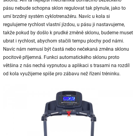
pásu nebude schopna sklon regulovat tak plynule, jako to
umí brzdný systém cyklotrenažéru. Navíc u kola si
regulujeme rychlost vlastní jízdou, u pásu ji nastavujeme,
takže pokud by došlo k prudké změně sklonu, budeme muset
ubrat i rychlost, abychom stačili tempu plochy pod námi.
Navíc nám nemusí být častá nebo nečekaná změna sklonu
pocitově příjemná. Funkci automatického sklonu proto
většina z nás nechá vypnutou a aplikaci s trasami na rozdíl
od kola využijeme spíše pro zábavu než řízení tréninku.