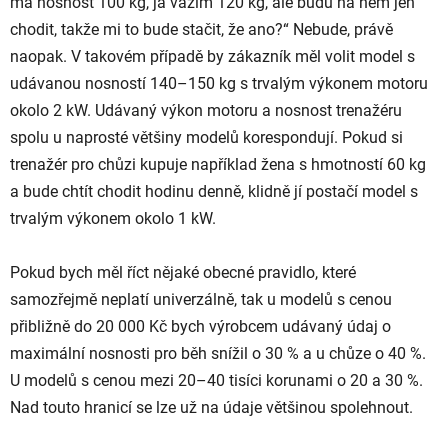
má nosnost 100 kg, já vážím 120 kg, ale budu na něm jen
chodit, takže mi to bude stačit, že ano?“ Nebude, právě
naopak. V takovém případě by zákazník měl volit model s
udávanou nosností 140–150 kg s trvalým výkonem motoru
okolo 2 kW. Udávaný výkon motoru a nosnost trenažéru
spolu u naprosté většiny modelů korespondují. Pokud si
trenažér pro chůzi kupuje například žena s hmotností 60 kg
a bude chtít chodit hodinu denně, klidně jí postačí model s
trvalým výkonem okolo 1 kW.
Pokud bych měl říct nějaké obecné pravidlo, které
samozřejmě neplatí univerzálně, tak u modelů s cenou
přibližně do 20 000 Kč bych výrobcem udávaný údaj o
maximální nosnosti pro běh snížil o 30 % a u chůze o 40 %.
U modelů s cenou mezi 20–40 tisíci korunami o 20 a 30 %.
Nad touto hranicí se lze už na údaje většinou spolehnout.