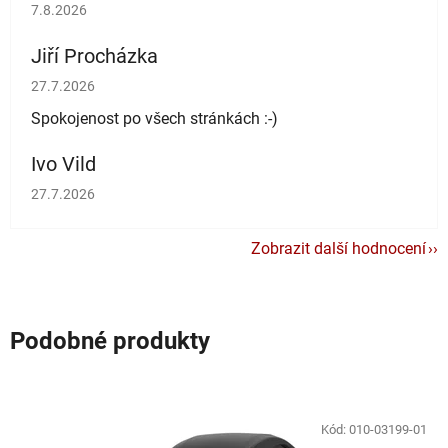
Hodnocení obchodu je 5 z 5 hvězdiček.
7.8.2026
Jiří Procházka
Hodnocení obchodu je 5 z 5 hvězdiček.
27.7.2026
Spokojenost po všech stránkách :-)
Ivo Vild
Hodnocení obchodu je 5 z 5 hvězdiček.
27.7.2026
Zobrazit další hodnocení
Podobné produkty
Kód:
010-03199-01