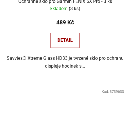
Ochranné sklo pro Garmin FENIX 6X Pro - 3 ks
Skladem
(
3 ks
)
489 Kč
DETAIL
Savvies® Xtreme Glass HD33 je tvrzené sklo pro ochranu
displeje hodinek s...
Kód:
3739633