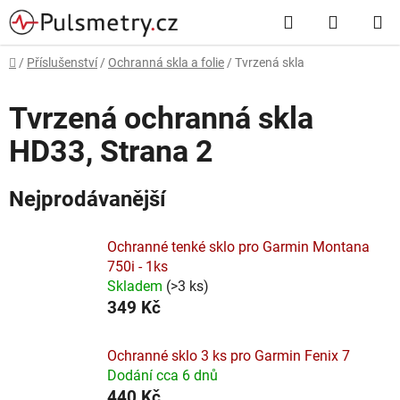
Přejít
Hledat
NÁKUP
na
obsah
KOŠÍK
Domů
/
Příslušenství
/
Ochranná skla a folie
/
Tvrzená skla
Tvrzená ochranná skla
HD33
, Strana 2
Nejprodávanější
Ochranné tenké sklo pro Garmin Montana
750i - 1ks
Skladem
(
>3 ks
)
349 Kč
Ochranné sklo 3 ks pro Garmin Fenix 7
Dodání cca 6 dnů
440 Kč