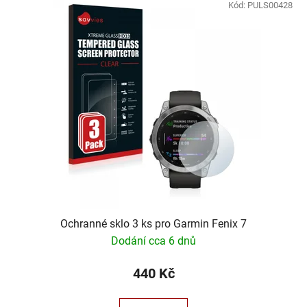
ý
Kód:
PULS00428
r
p
o
i
d
s
u
p
k
r
t
o
ů
d
u
k
t
ů
Ochranné sklo 3 ks pro Garmin Fenix 7
Dodání cca 6 dnů
440 Kč