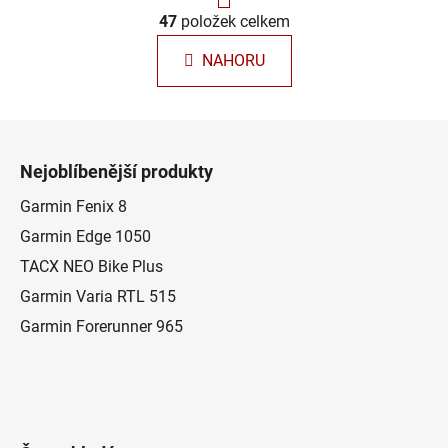
r
á
47
položek celkem
O
n
v
k
NAHORU
l
o
á
v
á
d
Z
n
a
á
í
c
Nejoblíbenější produkty
p
í
p
a
Garmin Fenix 8
r
t
Garmin Edge 1050
v
í
TACX NEO Bike Plus
k
y
Garmin Varia RTL 515
v
Garmin Forerunner 965
ý
p
i
s
u