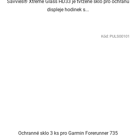
Savvies® Xtreme Glass HD33 je tvrzené sklo pro ochranu
displeje hodinek s...
Kód:
PULS00101
Ochranné sklo 3 ks pro Garmin Forerunner 735