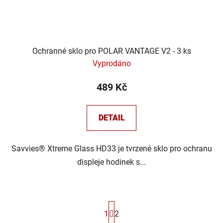
Ochranné sklo pro POLAR VANTAGE V2 - 3 ks
Vyprodáno
489 Kč
DETAIL
Savvies® Xtreme Glass HD33 je tvrzené sklo pro ochranu
displeje hodinek s...
S
1
2
t