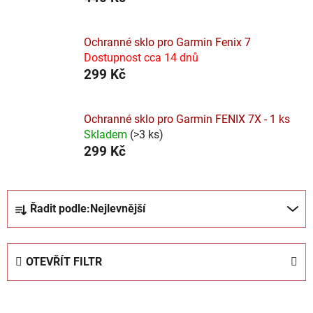
Ochranné sklo pro Garmin Fenix 7
Dostupnost cca 14 dnů
299 Kč
Ochranné sklo pro Garmin FENIX 7X - 1 ks
Skladem
(
>3 ks
)
299 Kč
Ř
Řadit podle:
Nejlevnější
a
z
e
OTEVŘÍT FILTR
n
í
V
p