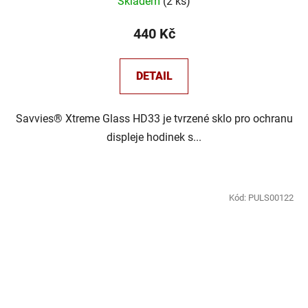
Skladem
(
2 ks
)
440 Kč
DETAIL
Savvies® Xtreme Glass HD33 je tvrzené sklo pro ochranu
displeje hodinek s...
Kód:
PULS00122