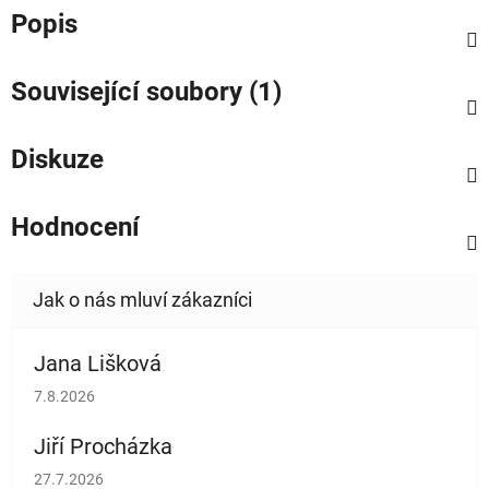
Popis
Související soubory (1)
Diskuze
Hodnocení
Jana Lišková
Hodnocení obchodu je 5 z 5 hvězdiček.
7.8.2026
Jiří Procházka
Hodnocení obchodu je 5 z 5 hvězdiček.
27.7.2026