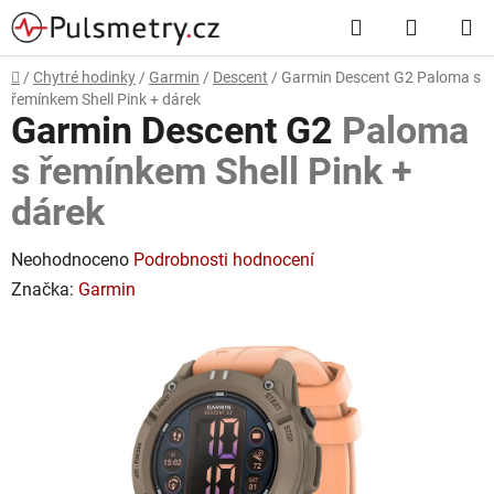
Přejít
Hledat
NÁKUP
na
obsah
KOŠÍK
Domů
/
Chytré hodinky
/
Garmin
/
Descent
/
Garmin Descent G2
Paloma s
řemínkem Shell Pink + dárek
Garmin Descent G2
Paloma
s řemínkem Shell Pink +
dárek
Průměrné
Neohodnoceno
Podrobnosti hodnocení
hodnocení
Značka:
Garmin
produktu
je
0,0
z
5
hvězdiček.