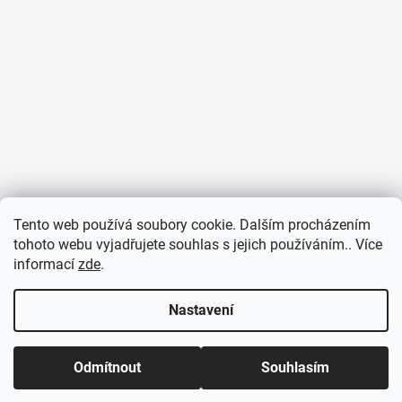
Tento web používá soubory cookie. Dalším procházením
tohoto webu vyjadřujete souhlas s jejich používáním.. Více
informací
zde
.
Sledovat na Instagramu
Nastavení
Odmítnout
Souhlasím
Vytvořil Shoptet
Copyright 2026
Pulsmetry.cz
. Všechna práva vyhrazena.