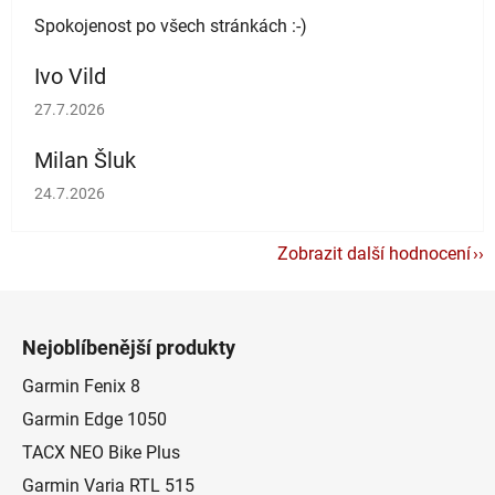
Spokojenost po všech stránkách :-)
Ivo Vild
Hodnocení obchodu je 5 z 5 hvězdiček.
27.7.2026
Milan Šluk
Hodnocení obchodu je 5 z 5 hvězdiček.
24.7.2026
Zobrazit další hodnocení
Z
á
Nejoblíbenější produkty
p
a
Garmin Fenix 8
t
Garmin Edge 1050
í
TACX NEO Bike Plus
Garmin Varia RTL 515