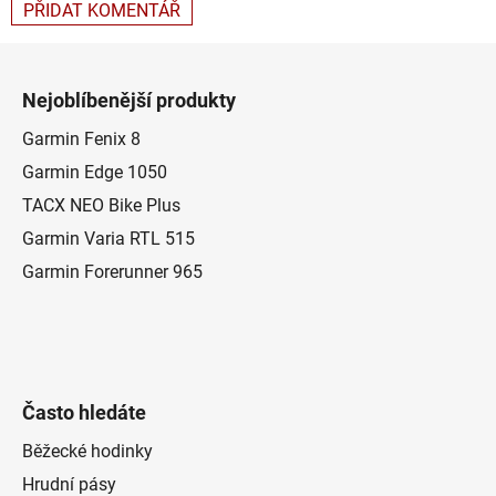
PŘIDAT KOMENTÁŘ
Z
á
Nejoblíbenější produkty
p
a
Garmin Fenix 8
t
Garmin Edge 1050
í
TACX NEO Bike Plus
Garmin Varia RTL 515
Garmin Forerunner 965
Často hledáte
Běžecké hodinky
Hrudní pásy