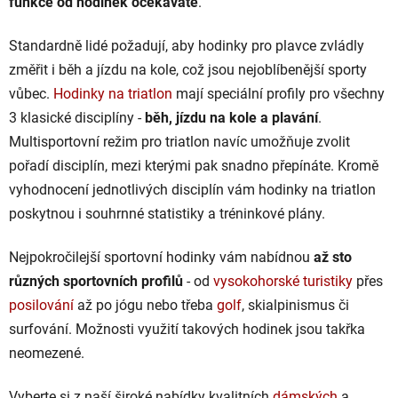
funkce od hodinek očekáváte
.
Standardně lidé požadují, aby hodinky pro plavce zvládly
změřit i běh a jízdu na kole, což jsou nejoblíbenější sporty
vůbec.
Hodinky na triatlon
mají speciální profily pro všechny
3 klasické disciplíny -
běh, jízdu na kole a plavání
.
Multisportovní režim pro triatlon navíc umožňuje zvolit
pořadí disciplín, mezi kterými pak snadno přepínáte. Kromě
vyhodnocení jednotlivých disciplín vám hodinky na triatlon
poskytnou i souhrnné statistiky a tréninkové plány.
Nejpokročilejší sportovní hodinky vám nabídnou
až sto
různých sportovních profilů
- od
vysokohorské turistiky
přes
posilování
až po jógu nebo třeba
golf
, skialpinismus či
surfování. Možnosti využití takových hodinek jsou takřka
neomezené.
Vyberte si z naší široké nabídky kvalitních
dámských
a