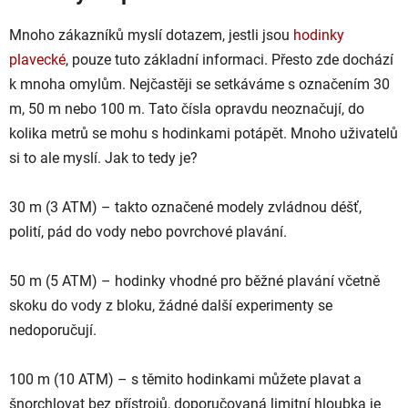
Mnoho zákazníků myslí dotazem, jestli jsou
hodinky
plavecké
, pouze tuto základní informaci. Přesto zde dochází
k mnoha omylům. Nejčastěji se setkáváme s označením 30
m, 50 m nebo 100 m. Tato čísla opravdu neoznačují, do
kolika metrů se mohu s hodinkami potápět. Mnoho uživatelů
si to ale myslí. Jak to tedy je?
30 m (3 ATM) – takto označené modely zvládnou déšť,
polití, pád do vody nebo povrchové plavání.
50 m (5 ATM) – hodinky vhodné pro běžné plavání včetně
skoku do vody z bloku, žádné další experimenty se
nedoporučují.
100 m (10 ATM) – s těmito hodinkami můžete plavat a
šnorchlovat bez přístrojů, doporučovaná limitní hloubka je