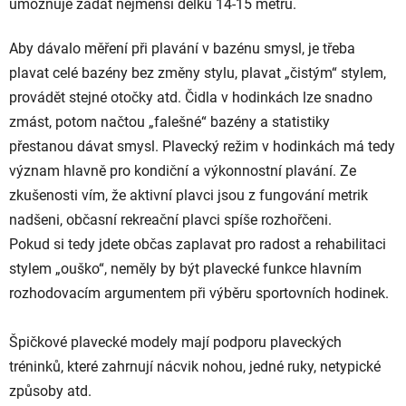
umožňuje zadat nejmenší délku 14-15 metrů.
Aby dávalo měření při plavání v bazénu smysl, je třeba
plavat celé bazény bez změny stylu, plavat „čistým“ stylem,
provádět stejné otočky atd. Čidla v hodinkách lze snadno
zmást, potom načtou „falešné“ bazény a statistiky
přestanou dávat smysl. Plavecký režim v hodinkách má tedy
význam hlavně pro kondiční a výkonnostní plavání. Ze
zkušenosti vím, že aktivní plavci jsou z fungování metrik
nadšeni, občasní rekreační plavci spíše rozhořčeni.
Pokud si tedy jdete občas zaplavat pro radost a rehabilitaci
stylem „ouško“, neměly by být plavecké funkce hlavním
rozhodovacím argumentem při výběru sportovních hodinek.
Špičkové plavecké modely mají podporu plaveckých
tréninků, které zahrnují nácvik nohou, jedné ruky, netypické
způsoby atd.