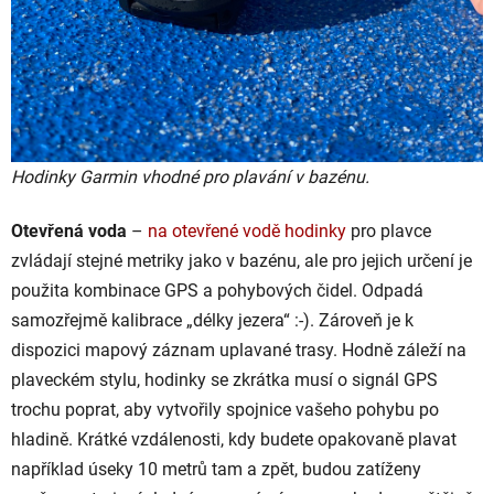
Hodinky Garmin vhodné pro plavání v bazénu.
Otevřená voda
–
na otevřené vodě hodinky
pro plavce
zvládají stejné metriky jako v bazénu, ale pro jejich určení je
použita kombinace GPS a pohybových čidel. Odpadá
samozřejmě kalibrace „délky jezera“ :-). Zároveň je k
dispozici mapový záznam uplavané trasy. Hodně záleží na
plaveckém stylu, hodinky se zkrátka musí o signál GPS
trochu poprat, aby vytvořily spojnice vašeho pohybu po
hladině. Krátké vzdálenosti, kdy budete opakovaně plavat
například úseky 10 metrů tam a zpět, budou zatíženy