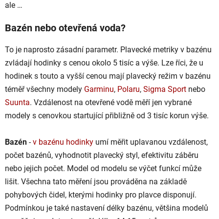
ale …
Bazén nebo otevřená voda?
To je naprosto zásadní parametr. Plavecké metriky v bazénu
zvládají hodinky s cenou okolo 5 tisíc a výše. Lze říci, že u
hodinek s touto a vyšší cenou mají plavecký režim v bazénu
téměř všechny modely
Garminu
,
Polaru
,
Sigma Sport
nebo
Suunta
. Vzdálenost na otevřené vodě měří jen vybrané
modely s cenovkou startující přibližně od 3 tisíc korun výše.
Bazén
-
v bazénu hodinky
umí měřit uplavanou vzdálenost,
počet bazénů, vyhodnotit plavecký styl, efektivitu záběru
nebo jejich počet. Model od modelu se výčet funkcí může
lišit. Všechna tato měření jsou prováděna na základě
pohybových čidel, kterými hodinky pro plavce disponují.
Podmínkou je také nastavení délky bazénu, většina modelů