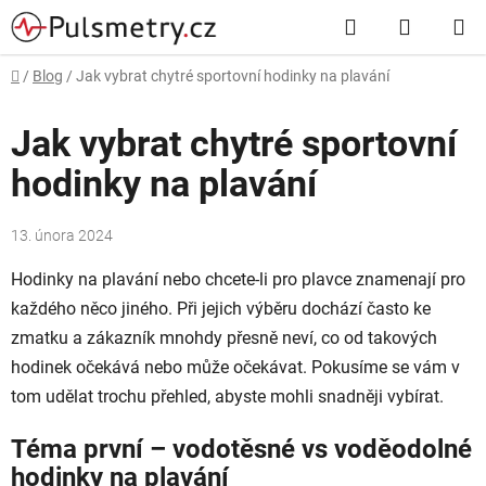
Přejít
Hledat
NÁKUP
na
obsah
KOŠÍK
Domů
/
Blog
/
Jak vybrat chytré sportovní hodinky na plavání
Jak vybrat chytré sportovní
hodinky na plavání
13. února 2024
Hodinky na plavání nebo chcete-li pro plavce znamenají pro
každého něco jiného. Při jejich výběru dochází často ke
zmatku a zákazník mnohdy přesně neví, co od takových
hodinek očekává nebo může očekávat. Pokusíme se vám v
tom udělat trochu přehled, abyste mohli snadněji vybírat.
Téma první – vodotěsné vs voděodolné
hodinky na plavání