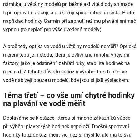
námitka, u většiny modelů při běžné aktivitě diody snímače
tepu opravdu pracují, ale ukazují spíše náhodná čísla. Proto
například hodinky Garmin při zapnutí režimu plavání snímač
vypnou (to neplatí pro výše uvedené modely).
A proč tedy optika ve vodě u většiny modelů neměří? Optické
měření tepu je metoda, která je ovlivněna mnoha vnějšími
faktory, jako je odstínění, zahřátí ruky, stabilita hodinek na
ruce atd. Z tohoto důvodu seriózní výrobci tuto funkci ve
vodě nabízejí pouze u modelů, kde jsou si jisti výsledkem.
Téma třetí – co vše umí chytré hodinky
na plavání ve vodě měřit
Dostáváme se k otázce, kterou si mnoho zákazníků vůbec
při výběru plaveckých hodinek nepoloží. Dnešní sportovní
hodinky totiž dokáží měřit víc, než si myslíte, ale má to svá