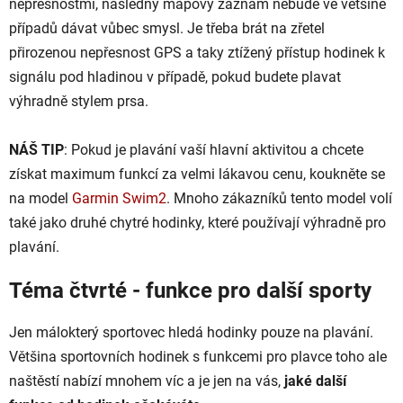
nepřesnostmi, následný mapový záznam nebude ve většině
případů dávat vůbec smysl. Je třeba brát na zřetel
přirozenou nepřesnost GPS a taky ztížený přístup hodinek k
signálu pod hladinou v případě, pokud budete plavat
výhradně stylem prsa.
NÁŠ TIP
: Pokud je plavání vaší hlavní aktivitou a chcete
získat maximum funkcí za velmi lákavou cenu, koukněte se
na model
Garmin Swim2
. Mnoho zákazníků tento model volí
také jako druhé chytré hodinky, které používají výhradně pro
plavání.
Téma čtvrté - funkce pro další sporty
Jen málokterý sportovec hledá hodinky pouze na plavání.
Většina sportovních hodinek s funkcemi pro plavce toho ale
naštěstí nabízí mnohem víc a je jen na vás,
jaké další