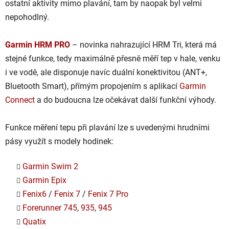
ostatní aktivity mimo plavání, tam by naopak byl velmi
nepohodlný.
Garmin HRM PRO
– novinka nahrazující HRM Tri, která má
stejné funkce, tedy maximálně přesně měří tep v hale, venku
i ve vodě, ale disponuje navíc duální konektivitou (ANT+,
Bluetooth Smart), přímým propojením s aplikací
Garmin
Connect
a do budoucna lze očekávat další funkční výhody.
Funkce měření tepu při plavání lze s uvedenými hrudními
pásy využít s modely hodinek:
Garmin Swim 2
Garmin Epix
Fenix6
/
Fenix 7
/
Fenix 7 Pro
Forerunner 745
,
935
,
945
Quatix