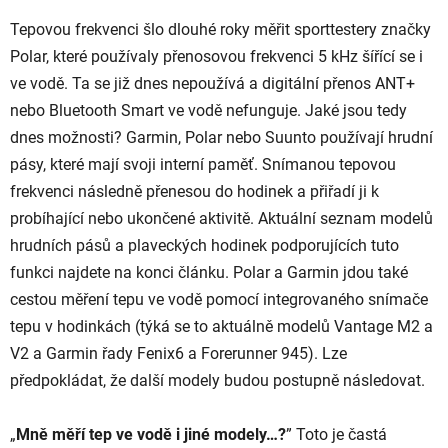
Tepovou frekvenci šlo dlouhé roky měřit sporttestery značky
Polar, které používaly přenosovou frekvenci 5 kHz šířící se i
ve vodě. Ta se již dnes nepoužívá a digitální přenos ANT+
nebo Bluetooth Smart ve vodě nefunguje. Jaké jsou tedy
dnes možnosti? Garmin, Polar nebo Suunto používají hrudní
pásy, které mají svoji interní paměť. Snímanou tepovou
frekvenci následně přenesou do hodinek a přiřadí ji k
probíhající nebo ukončené aktivitě. Aktuální seznam modelů
hrudních pásů a plaveckých hodinek podporujících tuto
funkci najdete na konci článku. Polar a Garmin jdou také
cestou měření tepu ve vodě pomocí integrovaného snímače
tepu v hodinkách (týká se to aktuálně modelů Vantage M2 a
V2 a Garmin řady Fenix6 a Forerunner 945). Lze
předpokládat, že další modely budou postupně následovat.
„
Mně měří tep ve vodě i jiné modely…?
” Toto je častá