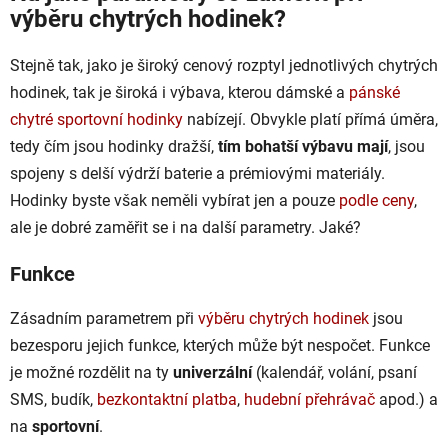
výběru chytrých hodinek?
Stejně tak, jako je široký cenový rozptyl jednotlivých chytrých
hodinek, tak je široká i výbava, kterou dámské a
pánské
chytré sportovní hodinky
nabízejí. Obvykle platí přímá úměra,
tedy čím jsou hodinky dražší,
tím bohatší výbavu mají
, jsou
spojeny s delší výdrží baterie a prémiovými materiály.
Hodinky byste však neměli vybírat jen a pouze
podle ceny
,
ale je dobré zaměřit se i na další parametry. Jaké?
Funkce
Zásadním parametrem při
výběru chytrých hodinek
jsou
bezesporu jejich funkce, kterých může být nespočet. Funkce
je možné rozdělit na ty
univerzální
(kalendář, volání, psaní
SMS, budík,
bezkontaktní platba
,
hudební přehrávač
apod.) a
na
sportovní
.