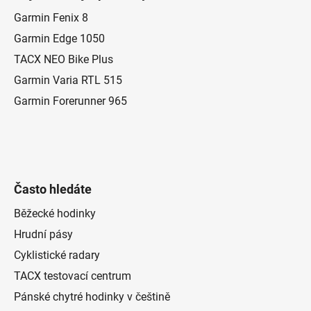
p
a
Garmin Fenix 8
t
Garmin Edge 1050
í
TACX NEO Bike Plus
Garmin Varia RTL 515
Garmin Forerunner 965
Často hledáte
Běžecké hodinky
Hrudní pásy
Cyklistické radary
TACX testovací centrum
Pánské chytré hodinky v češtině