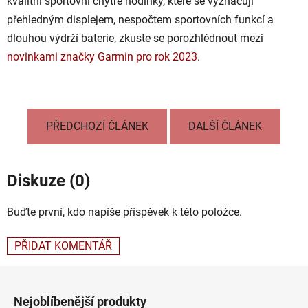
kvalitní sportovní chytré hodinky, které se vyznačují
přehledným displejem, nespočtem sportovních funkcí a
dlouhou výdrží baterie, zkuste se porozhlédnout mezi
novinkami značky Garmin pro rok 2023
.
PŘEDCHOZÍ ČLÁNEK
DALŠÍ ČLÁNEK
Diskuze (0)
Buďte první, kdo napíše příspěvek k této položce.
PŘIDAT KOMENTÁŘ
Z
á
Nejoblíbenější produkty