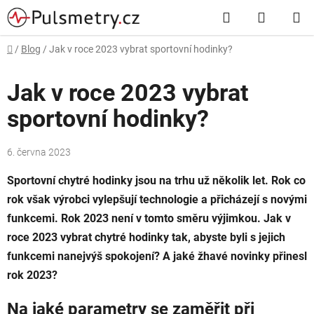
Přejít
Hledat
NÁKUP
na
obsah
KOŠÍK
Domů
/
Blog
/
Jak v roce 2023 vybrat sportovní hodinky?
Jak v roce 2023 vybrat
sportovní hodinky?
6. června 2023
Sportovní chytré hodinky jsou na trhu už několik let. Rok co
rok však výrobci vylepšují technologie a přicházejí s novými
funkcemi. Rok 2023 není v tomto směru výjimkou. Jak v
roce 2023 vybrat chytré hodinky tak, abyste byli s jejich
funkcemi nanejvýš spokojení? A jaké žhavé novinky přinesl
rok 2023?
Na jaké parametry se zaměřit při