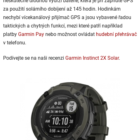
neskutečně dlouhou výdrží baterie, která je při zapnuté GPS
za použití solárního dobíjení až 145 hodin. Hodinkám
nechybí vícekanálový přijímač GPS a jsou vybavené řadou
taktických a chytrých funkcí, mezi které patří například
platby
Garmin Pay
nebo možnost ovládat
hudební přehrávač
v telefonu.
Podívejte se na naši recenzi
Garmin Instinct 2X Solar
.