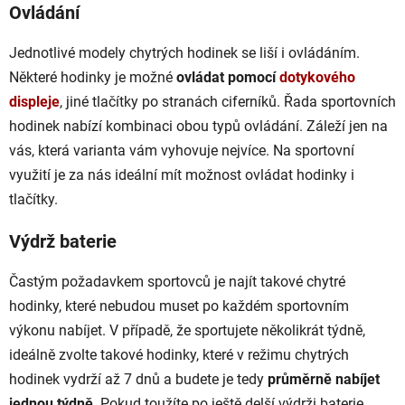
Ovládání
Jednotlivé modely chytrých hodinek se liší i ovládáním.
Některé hodinky je možné
ovládat pomocí
dotykového
displeje
, jiné tlačítky po stranách ciferníků. Řada sportovních
hodinek nabízí kombinaci obou typů ovládání. Záleží jen na
vás, která varianta vám vyhovuje nejvíce. Na sportovní
využití je za nás ideální mít možnost ovládat hodinky i
tlačítky.
Výdrž baterie
Častým požadavkem sportovců je najít takové chytré
hodinky, které nebudou muset po každém sportovním
výkonu nabíjet. V případě, že sportujete několikrát týdně,
ideálně zvolte takové hodinky, které v režimu chytrých
hodinek vydrží až 7 dnů a budete je tedy
průměrně nabíjet
jednou týdně
. Pokud toužíte po ještě delší výdrži baterie,